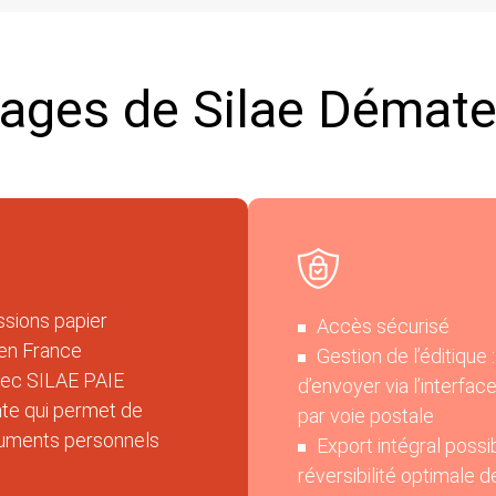
ages de Silae Démater
sions papier
Accès sécurisé
en France
Gestion de l’éditique :
avec SILAE PAIE
d’envoyer via l’interface
nte qui permet de
par voie postale
cuments personnels
Export intégral possi
réversibilité optimale