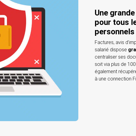
Une grande
pour tous 
personnel
Factures, avis d’im
salarié dispose
gra
centraliser ses do
soit via plus de 100
également récupére
à une connection F