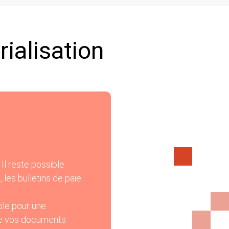
ialisation
 Il reste possible
, les bulletins de paie
ble pour une
 de vos documents