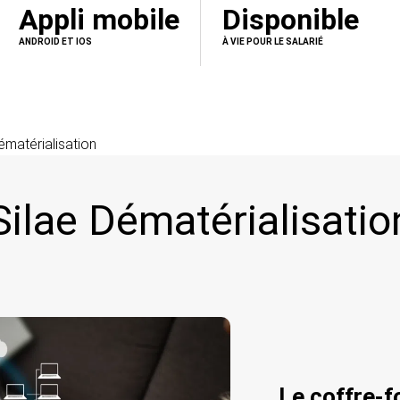
Appli mobile
Disponible
ANDROID ET IOS
À VIE POUR LE SALARIÉ
ématérialisation
Silae Dématérialisatio
Le coffre-f