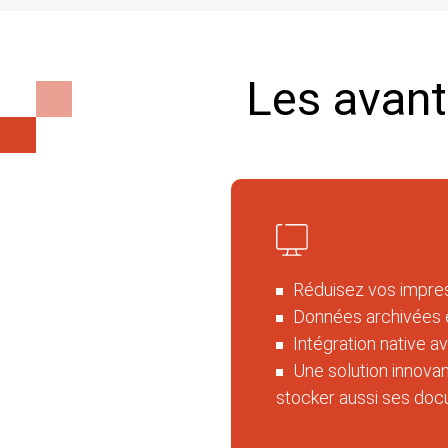
Les avant
Réduisez vos impres
Données archivées 
Intégration native 
Une solution innova
stocker aussi ses do