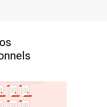
vos
onnels