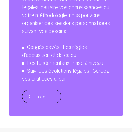
légales, parfaire vos connaissances ou
votre méthodologie, nous pouvons
organiser des sessions personnalisées
suivant vos besoins.
Congés payés
: Les règles
d’acquisition et de calcul
L
es fondamentaux
: mise à niveau
Suivi des évolutions légales
: Gardez
vos pratiques à jour
Contactez nous