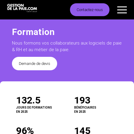
Contactez-nous
Formation
Nous formons vos collaborateurs aux
logiciels de paie
& RH et au métier de la paie.
Demande de devis
132.5
193
JOURS DE FORMATIONS
BÉNÉFICIAIRES
EN 2025
EN 2025
96%
145