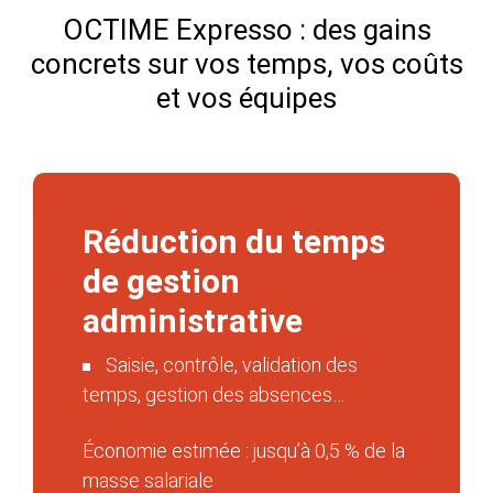
OCTIME Expresso : des gains
concrets sur vos temps, vos coûts
et vos équipes
Réduction du temps
de gestion
administrative
Saisie, contrôle, validation des
temps, gestion des absences…
​Économie estimée : jusqu’à 0,5 % de la
masse salariale​