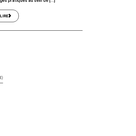
es pratiqués au sein de [...]
LIRE
E)