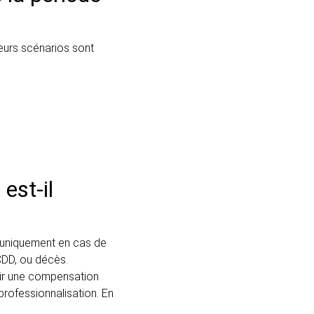
ieurs scénarios sont
est-il
 uniquement en cas de
 CDD, ou décès.
oir une compensation
professionnalisation. En