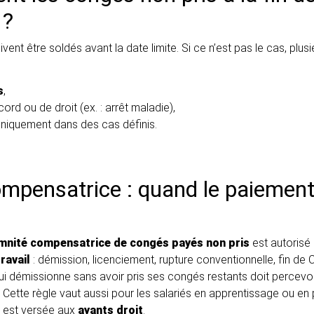
 ?
vent être soldés avant la date limite. Si ce n’est pas le cas, plus
s
,
cord ou de droit (ex. : arrêt maladie),
uniquement dans des cas définis.
mpensatrice : quand le paiement 
mnité compensatrice de congés payés non pris
est autorisé
ravail
: démission, licenciement, rupture conventionnelle, fin de
qui démissionne sans avoir pris ses congés restants doit percev
. Cette règle vaut aussi pour les salariés en apprentissage ou en 
é est versée aux
ayants droit
.