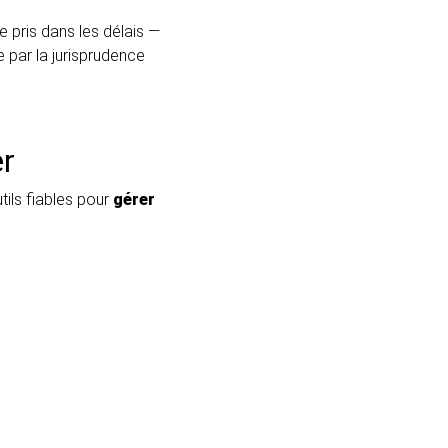
e pris dans les délais —
e par la jurisprudence
er
tils fiables pour
gérer