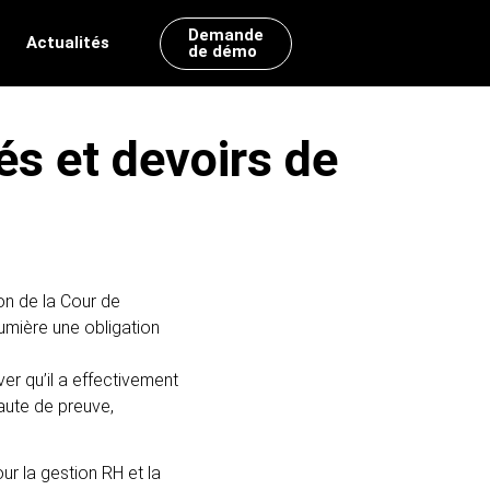
Demande
Actualités
de démo
Découvrir nos offres d’emplois
llaborateurs
Pilotez votre activité avec nos
és et devoirs de
 et RH
outils de Reporting RH
Power BI
La référence Microsoft
intégrée d’Office 360
Silae BI
Exploitez les données de Silae
on de la Cour de
Paie
lumière une obligation
MyReport
La solution dédiée aux PME
ver qu’il a effectivement
aute de preuve,
ur la gestion RH et la