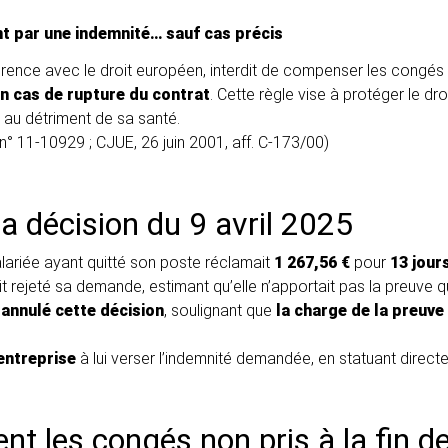
t par une indemnité… sauf cas précis
hérence avec le droit européen, interdit de compenser les congés
n cas de rupture du contrat
. Cette règle vise à protéger le dro
é au détriment de sa santé.
 n° 11-10929 ; CJUE, 26 juin 2001, aff. C-173/00)
: la décision du 9 avril 2025
alariée ayant quitté son poste réclamait
1 267,56 €
pour
13 jour
it rejeté sa demande, estimant qu’elle n’apportait pas la preuve qu’
 annulé cette décision
, soulignant que
la charge de la preuv
entreprise
à lui verser l’indemnité demandée, en statuant directe
t les congés non pris à la fin de