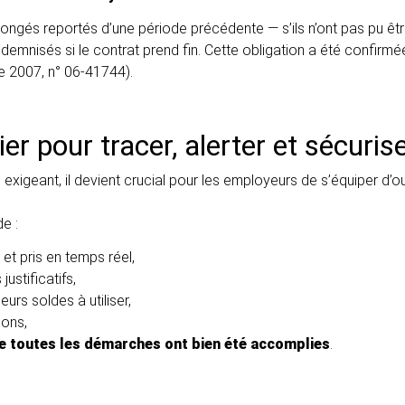
 congés reportés d’une période précédente — s’ils n’ont pas pu êtr
demnisés si le contrat prend fin. Cette obligation a été confirmé
e 2007, n° 06-41744).
ier pour tracer, alerter et sécuris
exigeant, il devient crucial pour les employeurs de s’équiper d’ou
e :
 et pris en temps réel,
ustificatifs,
leurs soldes à utiliser,
ions,
e toutes les démarches ont bien été accomplies
.