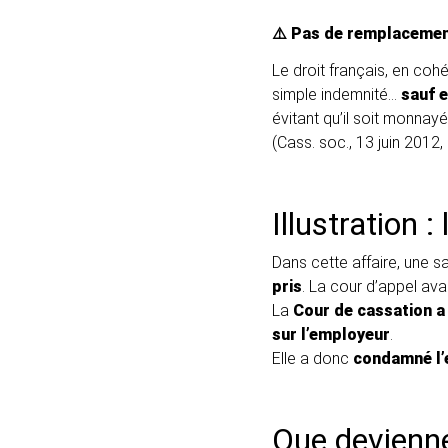
⚠️ Pas de remplacemen
Le droit français, en co
simple indemnité…
sauf e
évitant qu’il soit monnay
(Cass. soc., 13 juin 2012,
Illustration 
Dans cette affaire, une s
pris
. La cour d’appel ava
La
Cour de cassation a
sur l’employeur
.
Elle a donc
condamné l’
Que deviennen