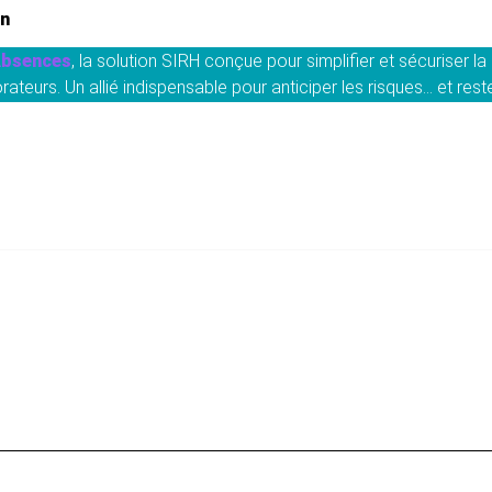
in
Absences
, la solution SIRH conçue pour simplifier et sécuriser l
teurs. Un allié indispensable pour anticiper les risques… et res