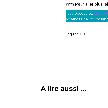
???? Pour aller plus lo
???? Découvrez
Lucca 
absences de vos collabora
L’équipe GDLP
A lire aussi ...