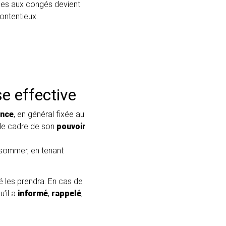
iées aux congés devient
ontentieux.
se effective
ence
, en général fixée au
s le cadre de son
pouvoir
onsommer, en tenant
é les prendra. En cas de
u’il a
informé
,
rappelé
,