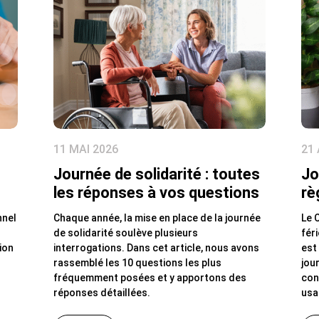
11 MAI 2026
21 
Journée de solidarité : toutes
Jo
les réponses à vos questions
rè
nnel
Chaque année, la mise en place de la journée
Le C
de solidarité soulève plusieurs
fér
ion
interrogations. Dans cet article, nous avons
est
rassemblé les 10 questions les plus
jou
fréquemment posées et y apportons des
con
réponses détaillées.
usag