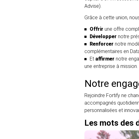
Advise).
Grâce à cette union, nous
Offrir
une offre compl
Développer
notre pré
Renforcer
notre modèl
complémentaires en Data,
Et
affirmer
notre engag
une entreprise à mission.
Notre engage
Rejoindre Fortify ne chang
accompagnés quotidienneme
personnalisées et innovant
Les mots des d