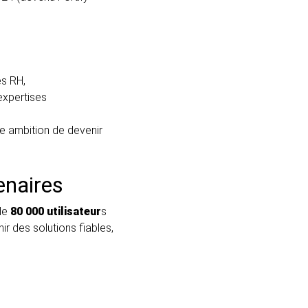
es RH,
expertises
re ambition de devenir
enaires
 de
80 000 utilisateur
s
r des solutions fiables,