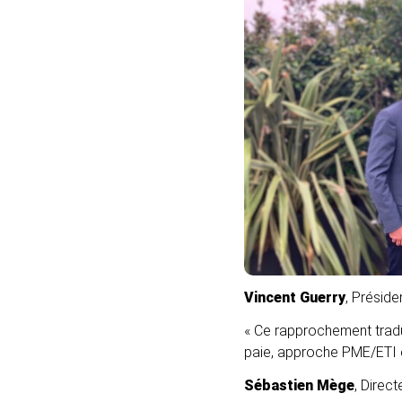
Vincent Guerry
, Préside
« Ce rapprochement tradu
paie, approche PME/ETI e
Sébastien Mège
, Direc