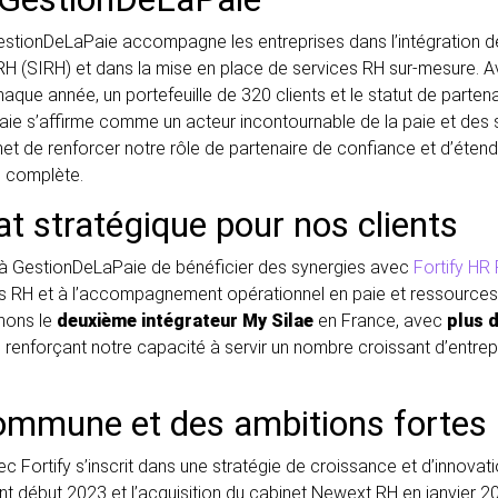
estionDeLaPaie accompagne les entreprises dans l’intégration de
H (SIRH) et dans la mise en place de services RH sur-mesure. 
chaque année, un portefeuille de 320 clients et le statut de parte
aie s’affirme comme un acteur incontournable de la paie et des s
t de renforcer notre rôle de partenaire de confiance et d’étend
H complète.
at stratégique pour nos clients
 à GestionDeLaPaie de bénéficier des synergies avec
Fortify HR 
es RH et à l’accompagnement opérationnel en paie et ressources
nons le
deuxième intégrateur My Silae
en France, avec
plus d
 renforçant notre capacité à servir un nombre croissant d’entrep
ommune et des ambitions fortes
Fortify s’inscrit dans une stratégie de croissance et d’innovation
nt début 2023 et l’acquisition du cabinet Newext RH en janvier 2