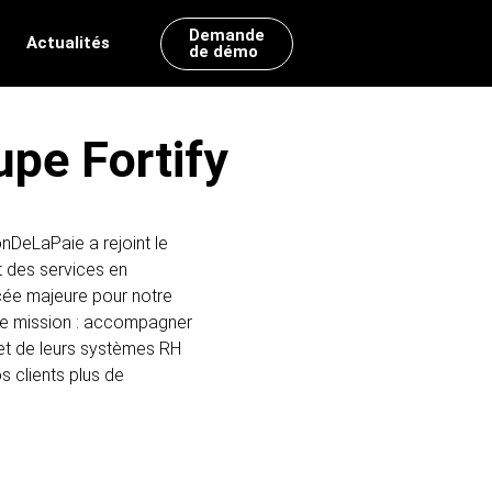
Demande
Actualités
de démo
Découvrir nos offres d’emplois
llaborateurs
Pilotez votre activité avec nos
upe Fortify
 et RH
outils de Reporting RH
Power BI
La référence Microsoft
intégrée d’Office 360
nDeLaPaie a rejoint le
t des services en
Silae BI
cée majeure pour notre
Exploitez les données de Silae
Paie
tre mission : accompagner
 et de leurs systèmes RH
MyReport
os clients plus de
La solution dédiée aux PME